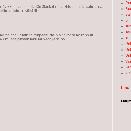
Run
 löyty vaalijanpunasia jämälankoja joita yhistelemällä sain tehtyä
Ru
ilin sukista tuli vähä liija...
San
Sin
suk
Tar
iny mainos Cerafit paistinpannusta. Mainoksesa ne kehhuu
Tu
ettei sen pintaan tartu mikkään ja se pa...
Unk
Unk
Unk
Vas
Ver
Vir
Ilmo
Lukija