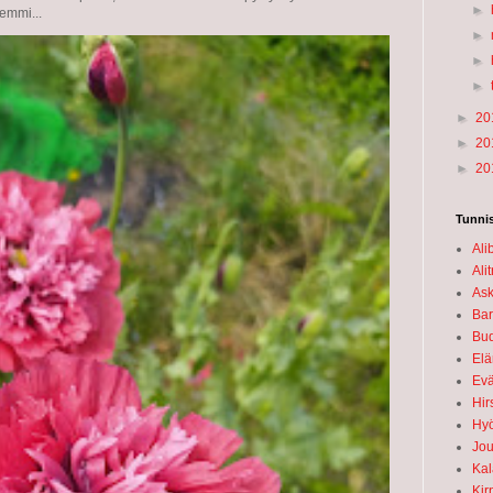
►
semmi...
►
►
►
►
20
►
20
►
20
Tunnis
Ali
Alit
Ask
Bar
Bu
El
Evä
Hir
Hyö
Jou
Kal
Kir