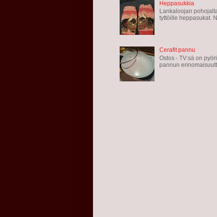
Heppasukkia
Lankaloojan pohojalta
tyttöille heppasukat. Ne
Cerafit pannu
Ostos - TV:sä on pyör
pannun erinomaisuutta 