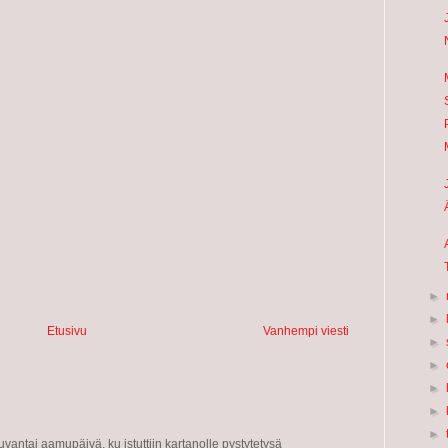
►
►
Etusivu
Vanhempi viesti
►
►
►
►
►
vantai aamupäivä, ku istuttiin kartanolle pystytetysä