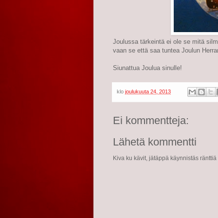
Joulussa tärkeintä ei ole se mitä sil
vaan se että saa tuntea Joulun Herra
Siunattua Joulua sinulle!
klo
joulukuuta 24, 2013
Ei kommentteja:
Lähetä kommentti
Kiva ku kävit, jätäppä käynnistäs ränttiä 