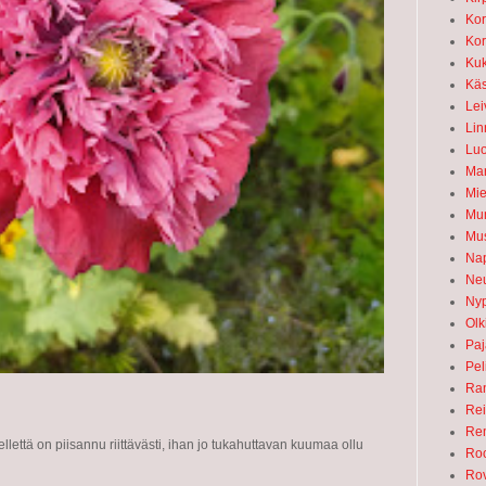
Kort
Kor
Kuk
Käs
Lei
Lin
Luo
Mar
Mie
Mu
Mus
Nap
Ne
Nyp
Olk
Paj
Pel
Ra
Rei
Rem
llettä on piisannu riittävästi, ihan jo tukahuttavan kuumaa ollu
Ro
Ro