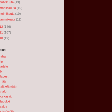
huhtikuuta
(13)
maaliskuuta
(10)
helmikuuta
(10)
tammikuuta
(11)
12
(146)
11
(167)
10
(19)
teet
baba
rip
artelu
bi
dapest
ämää
stä elämään
sitalo
ty kasvit
lupukki
astus
ppislöytöjä