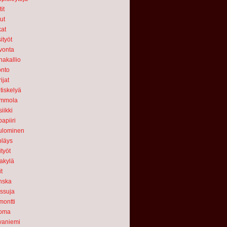
it
ut
at
ityöt
vonta
nakallio
nto
ijat
tiskelyä
mmola
iikki
apiiri
ulominen
läys
ityöt
akylä
it
nska
ssuja
ontti
oma
vaniemi