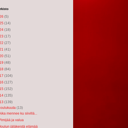
rkisto
26
(5)
25
(14)
24
(18)
23
(17)
22
(27)
21
(41)
20
(51)
19
(48)
18
(84)
17
(104)
16
(127)
15
(152)
14
(135)
13
(139)
joulukuuta
(13)
Aika mennee ku siivillä...
Pimijää ja valua
Joulun jäläkeistä elämää