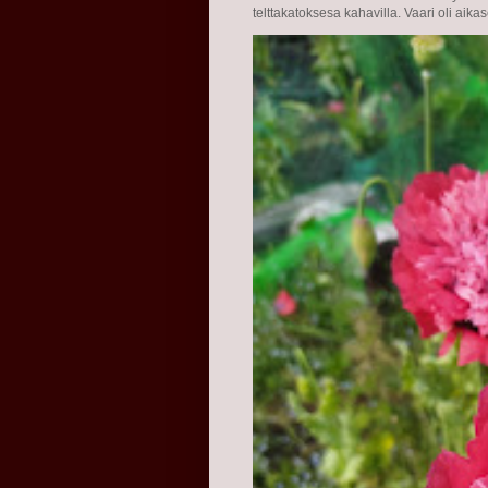
telttakatoksesa kahavilla. Vaari oli aika