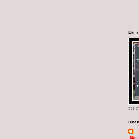
Elämä
positi
Oma bl
Mets