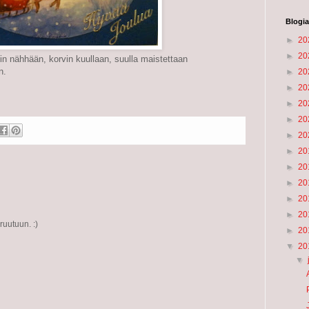
Blogia
►
20
►
20
min nähhään, korvin kuullaan, suulla maistettaan
n.
►
20
►
20
►
20
►
20
►
20
►
20
►
20
►
20
►
20
►
20
ruutuun. :)
►
20
▼
20
▼