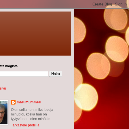
stä blogista
sivu
marumummeli
Olen sellainen, miksi Luoja
minut loi, koska hän on
tyytyväinen, olen minäkin.
Tarkastele profiilia