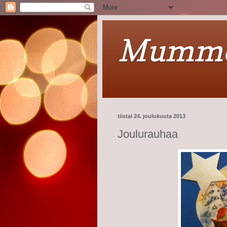
Mummel
tiistai 24. joulukuuta 2013
Joulurauhaa