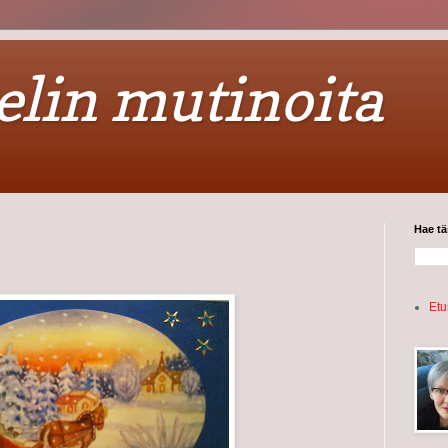
in mutinoita
Hae tä
Etu