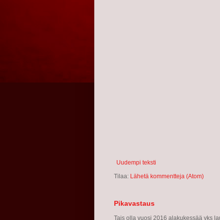
Uudempi teksti
Tilaa:
Lähetä kommentteja (Atom)
Pikavastaus
Tais olla vuosi 2016 alakukessää yks lau