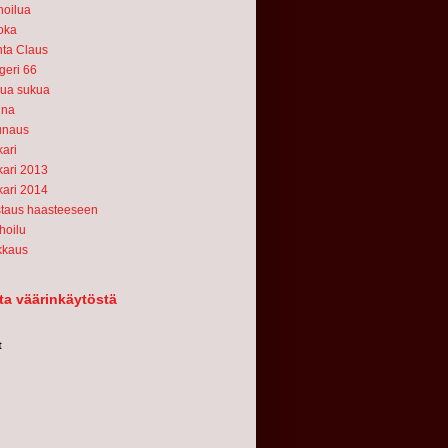
oilua
oka
ta Claus
geri 66
ua sukua
ina
unaus
ari
ari 2013
ari 2014
taus haasteeseen
hoilu
kkaus
ita väärinkäytöstä
t