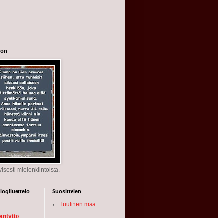
 on
ivisesti mielenkiintoista.
ogiluettelo
Suosittelen
Tuulinen maa
äntyttö