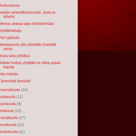
Joulurauhaa
Nelijäs adventtisunnuntai...joulu jo
lähellä
Meinas alakaa pipo kiristämmään
Synttärilahaja
Pari ajatusta
Marsipaanin alle piilotettu charlotte
russe
Joulu tulla jollottaa
Äläkää hullua yllyttäkö se ottaa asijan
tojesta
Aika hämäs
Tämmöstä tännään
marraskuuta
(10)
lokakuuta
(11)
syyskuuta
(9)
elokuuta
(12)
heinäkuuta
(17)
kesäkuuta
(12)
toukokuuta
(11)